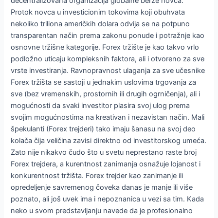
decentralizovana organizacija globalne berze novca.
Protok novca u investicionim tokovima koji obuhvata
nekoliko triliona američkih dolara odvija se na potpuno
transparentan način prema zakonu ponude i potražnje kao
osnovne tržišne kategorije. Forex tržište je kao takvo vrlo
podložno uticaju kompleksnih faktora, ali i otvoreno za sve
vrste investiranja. Ravnopravnost ulaganja za sve učesnike
Forex tržišta se sastoji u jednakim uslovima trgovanja za
sve (bez vremenskih, prostornih ili drugih ogrničenja), ali i
mogućnosti da svaki investitor plasira svoj ulog prema
svojim mogućnostima na kreativan i nezavistan način. Mali
špekulanti (Forex trejderi) tako imaju šanasu na svoj deo
kolača čija veličina zavisi direktno od investitorskog umeća.
Zato nije nikakvo čudo što u svetu neprestano raste broj
Forex trejdera, a kurentnost zanimanja osnažuje lojanost i
konkurentnost tržišta. Forex trejder kao zanimanje ili
opredeljenje savremenog čoveka danas je manje ili više
poznato, ali još uvek ima i nepoznanica u vezi sa tim. Kada
neko u svom predstavljanju navede da je profesionalno