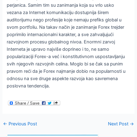
perjanica. Samim tim su zanimanja koja su vrlo usko
vezana za Internet komunikaciju dostupnija širem
auditorijumu nego profesije koje nemaju prefiks global u
svom portfoliu. Na takav način je zanimanje Forex trejder
poprimilo internacionalni karakter, a sve zahvaljujući
razvojnom procesu globalnog nivoa. Enormni zarvoj
Interneta je upravo najviše doprineo i to, ne samo
popularizaciji Forex-a već i konstitutivnom uspostavljanju
svih njegovih razvojnih celina. Moglo bi se čak sa punim
pravom reći da je Forex najmanje dobio na popularnosti u
odnosu na sve druge aspekte razvoja kao savremena
poslovna tendencija.
Post
←
Previous Post
Next Post
→
navigation