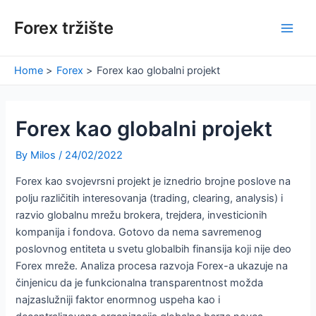
Skip
Forex tržište
to
Main
content
Men
Home
Forex
Forex kao globalni projekt
Forex kao globalni projekt
By
Milos
/
24/02/2022
Forex kao svojevrsni projekt je iznedrio brojne poslove na
polju različitih interesovanja (trading, clearing, analysis) i
razvio globalnu mrežu brokera, trejdera, investicionih
kompanija i fondova. Gotovo da nema savremenog
poslovnog entiteta u svetu globalbih finansija koji nije deo
Forex mreže. Analiza procesa razvoja Forex-a ukazuje na
činjenicu da je funkcionalna transparentnost možda
najzaslužniji faktor enormnog uspeha kao i