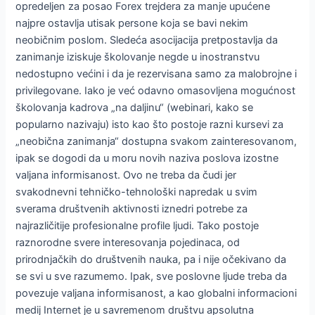
opredeljen za posao Forex trejdera za manje upućene
najpre ostavlja utisak persone koja se bavi nekim
neobičnim poslom. Sledeća asocijacija pretpostavlja da
zanimanje iziskuje školovanje negde u inostranstvu
nedostupno većini i da je rezervisana samo za malobrojne i
privilegovane. Iako je već odavno omasovljena mogućnost
školovanja kadrova „na daljinu“ (webinari, kako se
popularno nazivaju) isto kao što postoje razni kursevi za
„neobična zanimanja“ dostupna svakom zainteresovanom,
ipak se dogodi da u moru novih naziva poslova izostne
valjana informisanost. Ovo ne treba da čudi jer
svakodnevni tehničko-tehnološki napredak u svim
sverama društvenih aktivnosti iznedri potrebe za
najrazličitije profesionalne profile ljudi. Tako postoje
raznorodne svere interesovanja pojedinaca, od
prirodnjačkih do društvenih nauka, pa i nije očekivano da
se svi u sve razumemo. Ipak, sve poslovne ljude treba da
povezuje valjana informisanost, a kao globalni informacioni
medij Internet je u savremenom društvu apsolutna