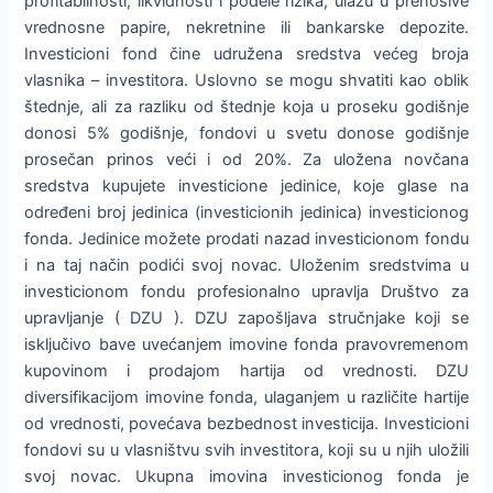
profitabilnosti, likvidnosti i podele rizika, ulažu u prenosive
vrednosne papire, nekretnine ili bankarske depozite.
Investicioni fond čine udružena sredstva većeg broja
vlasnika – investitora. Uslovno se mogu shvatiti kao oblik
štednje, ali za razliku od štednje koja u proseku godišnje
donosi 5% godišnje, fondovi u svetu donose godišnje
prosečan prinos veći i od 20%. Za uložena novčana
sredstva kupujete investicione jedinice, koje glase na
određeni broj jedinica (investicionih jedinica) investicionog
fonda. Jedinice možete prodati nazad investicionom fondu
i na taj način podići svoj novac. Uloženim sredstvima u
investicionom fondu profesionalno upravlja Društvo za
upravljanje ( DZU ). DZU zapošljava stručnjake koji se
isključivo bave uvećanjem imovine fonda pravovremenom
kupovinom i prodajom hartija od vrednosti. DZU
diversifikacijom imovine fonda, ulaganjem u različite hartije
od vrednosti, povećava bezbednost investicija. Investicioni
fondovi su u vlasništvu svih investitora, koji su u njih uložili
svoj novac. Ukupna imovina investicionog fonda je