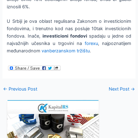
iznosili 6%.
U Srbiji je ova oblast regulisana Zakonom o investicionim
fondovima, i trenutno kod nas posluje 10tak investicionih
fondova. Inače,
investicioni fondovi
spadaju u jedne od
najvažnijih učesnika u trgovini na
forexu
, najpoznatijem
međunarodnom
vanberzanskom tržištu
.
Post
←
Previous Post
Next Post
→
navigation