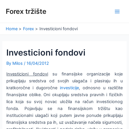
Skip
Forex tržište
to
Main
content
Men
Home
Forex
Investicioni fondovi
Investicioni fondovi
By
Milos
/
16/04/2012
Investicioni fondovi
su finansijske organizacije koje
prikupljaju sredstva od svojih ulagača i plasiraju ih u
kratkoročne i dugoročne
investicije
, odnosno u različite
finansijske oblike. Oni okupljaju sredstva pravnih i fizičkih
lica koja su svoj novac uložila na račun investicionog
fonda. Pojavljuju se na finansijskom tržištu kao
institucionalni ulagači koji putem javne ponude prikupljaju
finansijska sredstva pa ih, uz uvažavanje načela sigurnosti,