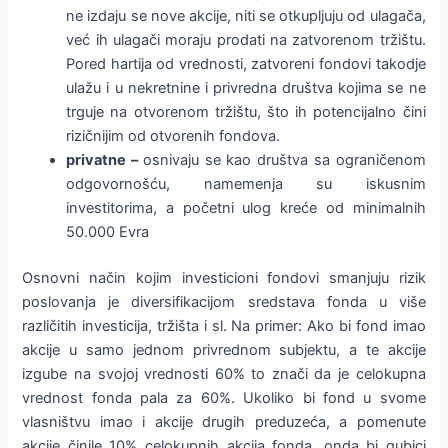
ne izdaju se nove akcije, niti se otkupljuju od ulagača,
već ih ulagači moraju prodati na zatvorenom tržištu.
Pored hartija od vrednosti, zatvoreni fondovi takodje
ulažu i u nekretnine i privredna društva kojima se ne
trguje na otvorenom tržištu, što ih potencijalno čini
rizičnijim od otvorenih fondova.
privatne –
osnivaju se kao društva sa ograničenom
odgovornošću, namemenja su iskusnim
investitorima, a početni ulog kreće od minimalnih
50.000 Evra
Osnovni način kojim investicioni fondovi smanjuju rizik
poslovanja je diversifikacijom sredstava fonda u više
različitih investicija, tržišta i sl. Na primer: Ako bi fond imao
akcije u samo jednom privrednom subjektu, a te akcije
izgube na svojoj vrednosti 60% to znači da je celokupna
vrednost fonda pala za 60%. Ukoliko bi fond u svome
vlasništvu imao i akcije drugih preduzeća, a pomenute
akcije činile 10% celokupnih akcija fonda, onda bi gubici