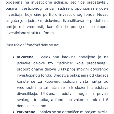
podeljena na investicione jedinice. Jedinice predstavljaju
pasivu investicionog fonda i sadrže proporcionalne udele
investicija, koje čine portfolio investicionog fonda. Novac
ulagača je u jednakim delovima diversifikovan – podeljen u
hartije od vrednosti, kao što je podeljena celokupna
investiciona struktura fonda.
Investicioni fondovi
dele se na:
otvorene
– celokupna imovina podeljena je na
jednake delove tzv. “jedinice” koje predstavljaju
proporcionalne delove u ukupnoj imovini otvorenog
investicionog fonda. Sredstva prikupljena od ulagača
koriste se za kupovinu različitih vrsta hartija od
vrednosti i na taj način se rizik uloženih sredstava
diversifikuje. Uložena sredstva mogu se povući
svakoga trenutka, a fond ima zakonski rok od 5
dana za isplatom.
zatvorene
– osniva se sa ograničenim brojem akcija,