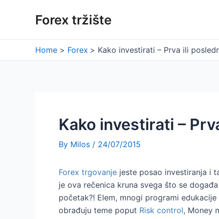
Skip
Forex tržište
to
content
Home
Forex
Kako investirati – Prva ili posledn
Kako investirati – Prva
By
Milos
/
24/07/2015
Forex trgovanje
jeste posao investiranja i t
je ova rečenica kruna svega što se događa
početak?! Elem, mnogi programi edukacije 
obrađuju teme poput
Risk control
, Money m