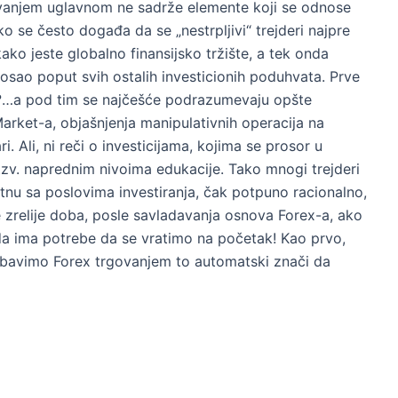
govanjem uglavnom ne sadrže elemente koji se odnose
ako se često događa da se „nestrpljivi“ trejderi najpre
ako jeste globalno finansijsko tržište, a tek onda
posao poput svih ostalih investicionih poduhvata. Prve
ex?…a pod tim se najčešće podrazumevaju opšte
arket-a, objašnjenja manipulativnih operacija na
ari. Ali, ni reči o investicijama, kojima se prosor u
u tzv. naprednim nivoima edukacije. Tako mnogi trejderi
sretnu sa poslovima investiranja, čak potpuno racionalno,
je zrelije doba, posle savladavanja osnova Forex-a, ako
da ima potrebe da se vratimo na početak! Kao prvo,
 bavimo Forex trgovanjem to automatski znači da