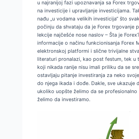
u najranijoj fazi upoznavanja sa Forex tr
na investicije i upravljanje investicijama. T
nađu „u vodama velikih investicija“ što svak
počinju da shvataju da je Forex trgovanje 
lekcije najčešće nose naslov – Šta je For
informacije o načinu funkcionisanja Forex M
elektronskoj platformi i slične trivijalne stv
literaturi pronalazi, kao post festum, tek 
koji nikada ranije nisu imali priliku da se 
ostavljaju pitanje investiranja za neko svo
do njega ikada i dođe. Dakle, sve ukazuje 
ukoliko uopšte želimo da se profesionalno
želimo da investiramo.