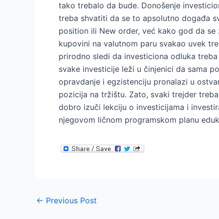
tako trebalo da bude. Donošenje investici
treba shvatiti da se to apsolutno događa sv
position ili New order, već kako god da se 
kupovini na valutnom paru svakao uvek treb
prirodno sledi da investiciona odluka treba 
svake investicije leži u činjenici da sama 
opravdanje i egzistenciju pronalazi u ostv
pozicija na tržištu. Zato, svaki trejder tr
dobro izuči lekciju o investicijama i investi
njegovom ličnom programskom planu eduka
Post
←
Previous Post
navigation