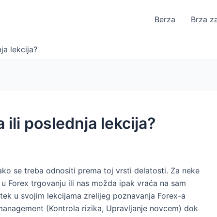
Berza
Brza z
ja lekcija?
 ili poslednja lekcija?
ako se treba odnositi prema toj vrsti delatosti. Za neke
 u Forex trgovanju ili nas možda ipak vraća na sam
tek u svojim lekcijama zrelijeg poznavanja Forex-a
anagement (Kontrola rizika, Upravljanje novcem) dok