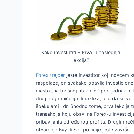
Kako investirati – Prva ili poslednja
lekcija?
Forex trejder
jeste investitor koji novcem k
raspolaže, on svakako obavlja investicione
mesto „na tržišnoj utakmici“ pod jednakim 
drugih ograničenja ili razlika, bilo da su vel
špekulanti i dr. Shodno tome, prva lekcija 
transakcija koju obavi na Forex-u investici
pribavljanja određenog profita. Drugim reči
otvaranje Buy ili Sell pozicije jeste završni