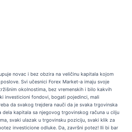
upuje novac i bez obzira na veličinu kapitala kojom
 poslove. Svi učesnici Forex Market-a imaju svoje
tržišnim okolnostima, bez vremenskih i bilo kakvih
iki investicioni fondovi, bogati pojedinci, mali
treba da svakog trejdera nauči da je svaka trgovinska
ja dela kapitala sa njegovog trgovinskog računa u cilju
ma, svaki ulazak u trgovinsku poziciju, svaki klik za
 potez investicione odluke. Da, završni potez! Ili bi bar