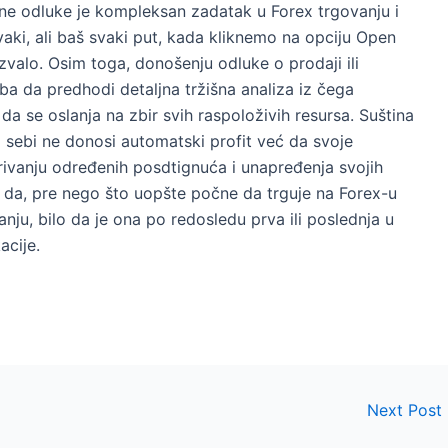
one odluke je kompleksan zadatak u Forex trgovanju i
aki, ali baš svaki put, kada kliknemo na opciju Open
zvalo. Osim toga, donošenju odluke o prodaji ili
a da predhodi detaljna tržišna analiza iz čega
da se oslanja na zbir svih raspoloživih resursa. Suština
po sebi ne donosi automatski profit već da svoje
arivanju određenih posdtignuća i unapređenja svojih
eba da, pre nego što uopšte počne da trguje na Forex-u
ranju, bilo da je ona po redosledu prva ili poslednja u
cije.
Next Post