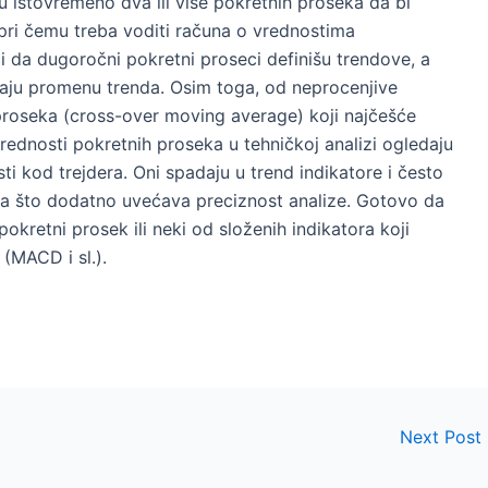
ju istovremeno dva ili više pokretnih proseka da bi
 pri čemu treba voditi računa o vrednostima
ici da dugoročni pokretni proseci definišu trendove, a
iraju promenu trenda. Osim toga, od neprocenjive
h proseka (cross-over moving average) koji najčešće
rednosti pokretnih proseka u tehničkoj analizi ogledaju
ti kod trejdera. Oni spadaju u trend indikatore i često
a što dodatno uvećava preciznost analize. Gotovo da
okretni prosek ili neki od složenih indikatora koji
 (MACD i sl.).
Next Post