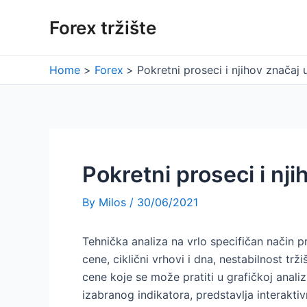
Skip
Forex tržište
to
content
Home
Forex
Pokretni proseci i njihov značaj u
Pokretni proseci i nji
By
Milos
/
30/06/2021
Tehnička analiza na vrlo specifičan način pr
cene, ciklični vrhovi i dna, nestabilnost tr
cene koje se može pratiti u grafičkoj anal
izabranog indikatora, predstavlja interakti