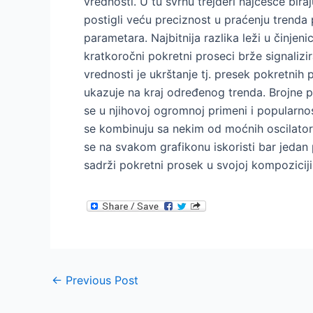
vrednosti. U tu svrhu trejderi najčešće bira
postigli veću preciznost u praćenju trenda
parametara. Najbitnija razlika leži u činjen
kratkoročni pokretni proseci brže signaliz
vrednosti je ukrštanje tj. presek pokretni
ukazuje na kraj određenog trenda. Brojne p
se u njihovoj ogromnoj primeni i popularnos
se kombinuju sa nekim od moćnih oscilator
se na svakom grafikonu iskoristi bar jedan p
sadrži pokretni prosek u svojoj kompoziciji
Post
←
Previous Post
navigation