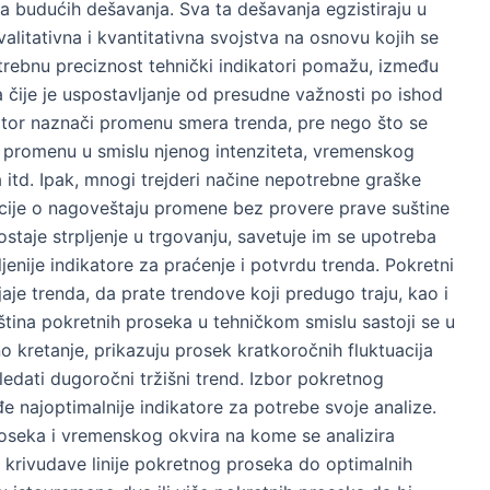
nja budućih dešavanja. Sva ta dešavanja egzistiraju u
alitativna i kvantitativna svojstva na osnovu kojih se
otrebnu preciznost tehnički indikatori pomažu, između
a čije je uspostavljanje od presudne važnosti po ishod
kator naznači promenu smera trenda, pre nego što se
ti promenu u smislu njenog intenziteta, vremenskog
a itd. Ipak, mnogi trejderi načine nepotrebne graške
acije o nagoveštaju promene bez provere prave suštine
staje strpljenje u trgovanju, savetuje im se upotreba
jenije indikatore za praćenje i potvrdu trenda. Pokretni
je trenda, da prate trendove koji predugo traju, kao i
tina pokretnih proseka u tehničkom smislu sastoji se u
no kretanje, prikazuju prosek kratkoročnih fluktuacija
dati dugoročni tržišni trend. Izbor pokretnog
e najoptimalnije indikatore za potrebe svoje analize.
oseka i vremenskog okvira na kome se analizira
krivudave linije pokretnog proseka do optimalnih