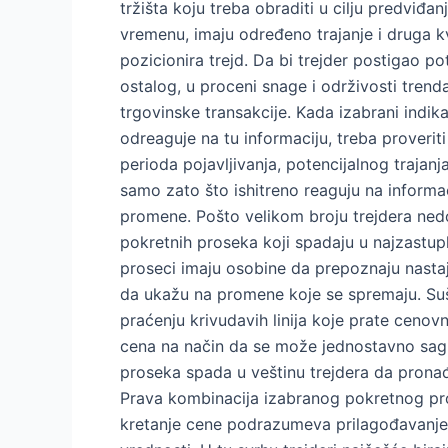
tržišta koju treba obraditi u cilju predviđa
vremenu, imaju određeno trajanje i druga kv
pozicionira trejd. Da bi trejder postigao p
ostalog, u proceni snage i održivosti trend
trgovinske transakcije. Kada izabrani indi
odreaguje na tu informaciju, treba proveri
perioda pojavljivanja, potencijalnog trajanj
samo zato što ishitreno reaguju na inform
promene. Pošto velikom broju trejdera nedo
pokretnih proseka koji spadaju u najzastupl
proseci imaju osobine da prepoznaju nastaja
da ukažu na promene koje se spremaju. Suš
praćenju krivudavih linija koje prate cenov
cena na način da se može jednostavno sagle
proseka spada u veštinu trejdera da pronađ
Prava kombinacija izabranog pokretnog pr
kretanje cene podrazumeva prilagođavanje 