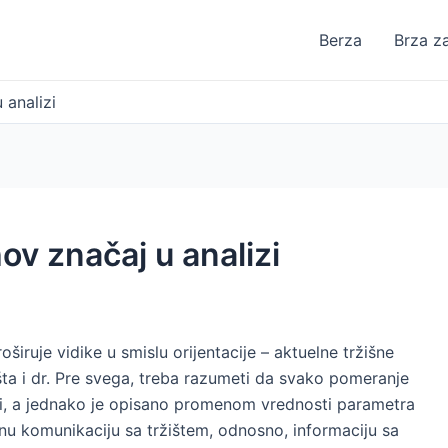
Berza
Brza z
 analizi
hov značaj u analizi
oširuje vidike u smislu orijentacije – aktuelne tržišne
žišta i dr. Pre svega, treba razumeti da svako pomeranje
izi, a jednako je opisano promenom vrednosti parametra
vnu komunikaciju sa tržištem, odnosno, informaciju sa