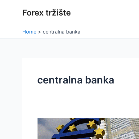
Skip
Forex tržište
to
content
Home
centralna banka
centralna banka