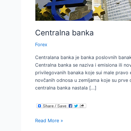
Centralna banka
Forex
Centralana banka je banka poslovnih banaka i
Centralna banka se naziva i emisiona ili no
privilegovanih banaka koje sui male pravo
novčanih odnosa u zemljama koje su prve ot
centralna banka nastala […]
Centralna
Read More »
banka