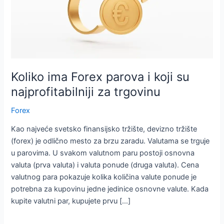
Koliko ima Forex parova i koji su
najprofitabilniji za trgovinu
Forex
Kao najveće svetsko finansijsko tržište, devizno tržište
(forex) je odlično mesto za brzu zaradu. Valutama se trguje
u parovima. U svakom valutnom paru postoji osnovna
valuta (prva valuta) i valuta ponude (druga valuta). Cena
valutnog para pokazuje kolika količina valute ponude je
potrebna za kupovinu jedne jedinice osnovne valute. Kada
kupite valutni par, kupujete prvu […]