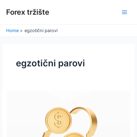
Skip
Forex tržište
to
Main
content
Men
Home
egzotični parovi
egzotični parovi