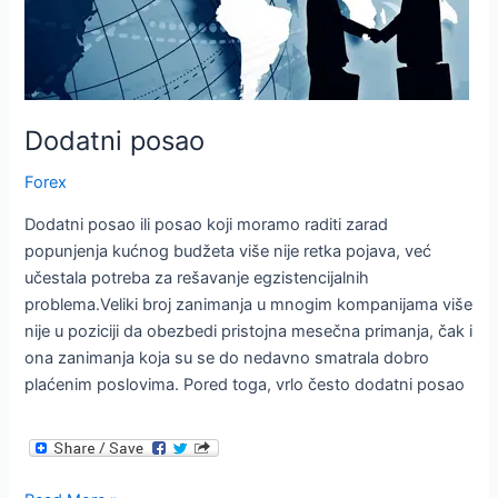
Dodatni posao
Forex
Dodatni posao ili posao koji moramo raditi zarad
popunjenja kućnog budžeta više nije retka pojava, već
učestala potreba za rešavanje egzistencijalnih
problema.Veliki broj zanimanja u mnogim kompanijama više
nije u poziciji da obezbedi pristojna mesečna primanja, čak i
ona zanimanja koja su se do nedavno smatrala dobro
plaćenim poslovima. Pored toga, vrlo često dodatni posao