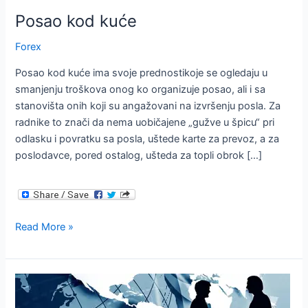
Posao kod kuće
Forex
Posao kod kuće ima svoje prednostikoje se ogledaju u
smanjenju troškova onog ko organizuje posao, ali i sa
stanovišta onih koji su angažovani na izvršenju posla. Za
radnike to znači da nema uobičajene „gužve u špicu“ pri
odlasku i povratku sa posla, uštede karte za prevoz, a za
poslodavce, pored ostalog, ušteda za topli obrok […]
Posao
Read More »
kod
kuće