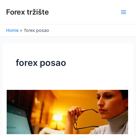
Skip
Forex tržište
to
Main
content
Men
Home
forex posao
forex posao