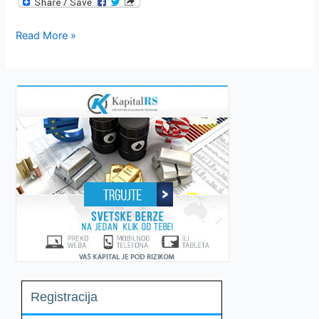
Internet
Read More »
zarada