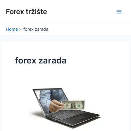
Skip
Forex tržište
to
Main
content
Men
Home
forex zarada
forex zarada