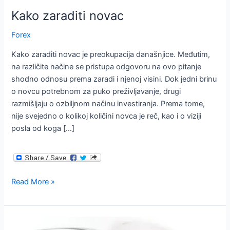
Kako zaraditi novac
Forex
Kako zaraditi novac je preokupacija današnjice. Međutim,
na različite načine se pristupa odgovoru na ovo pitanje
shodno odnosu prema zaradi i njenoj visini. Dok jedni brinu
o novcu potrebnom za puko preživljavanje, drugi
razmišljaju o ozbiljnom načinu investiranja. Prema tome,
nije svejedno o kolikoj količini novca je reč, kao i o viziji
posla od koga […]
Kako
Read More »
zaraditi
novac