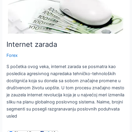
Internet zarada
Forex
S početka ovog veka, internet zarada se posmatra kao
posledica agresivnog napredaka tehničko-tehnoloških
dostignića koja su donela sa sobom značajne promene u
društvenom životu uopšte. U tom procesu značajno mesto
je zauzela internet revolucija koja je u najvećoj meri izmenila
sliku na planu globalnog poslovnog sistema. Naime, brojni
segmenti su posegli razgranavanju poslovnih poduhvata
usled