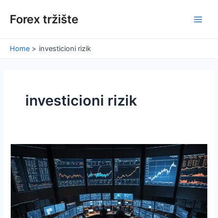
Skip
Forex tržište
to
Main
content
Men
Home
investicioni rizik
investicioni rizik