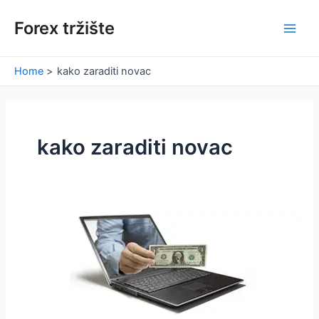
Skip
Forex tržište
to
Main
content
Men
Home
kako zaraditi novac
kako zaraditi novac