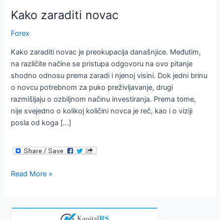
Kako zaraditi novac
Forex
Kako zaraditi novac je preokupacija današnjice. Međutim,
na različite načine se pristupa odgovoru na ovo pitanje
shodno odnosu prema zaradi i njenoj visini. Dok jedni brinu
o novcu potrebnom za puko preživljavanje, drugi
razmišljaju o ozbiljnom načinu investiranja. Prema tome,
nije svejedno o kolikoj količini novca je reč, kao i o viziji
posla od koga […]
Kako
Read More »
zaraditi
novac