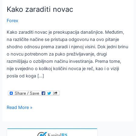
Kako zaraditi novac
Forex
Kako zaraditi novac je preokupacija današnjice. Međutim,
na različite načine se pristupa odgovoru na ovo pitanje
shodno odnosu prema zaradi i njenoj visini. Dok jedni brinu
o novcu potrebnom za puko preživljavanje, drugi
razmišljaju o ozbiljnom načinu investiranja. Prema tome,
nije svejedno o kolikoj količini novca je reč, kao i o viziji
posla od koga […]
Kako
Read More »
zaraditi
novac