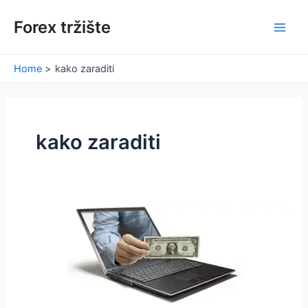
Skip
Forex tržište
to
Main
content
Men
Home
kako zaraditi
kako zaraditi