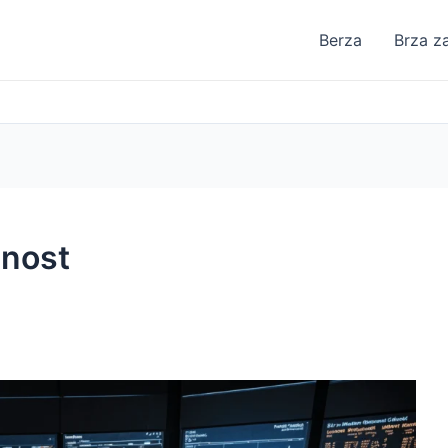
Berza
Brza z
dnost