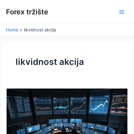
Skip
Forex tržište
to
Main
content
Men
Home
likvidnost akcija
likvidnost akcija