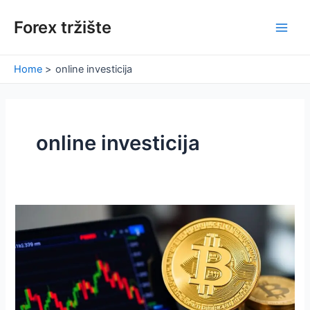
Skip
Forex tržište
to
Main
content
Men
Home
online investicija
online investicija