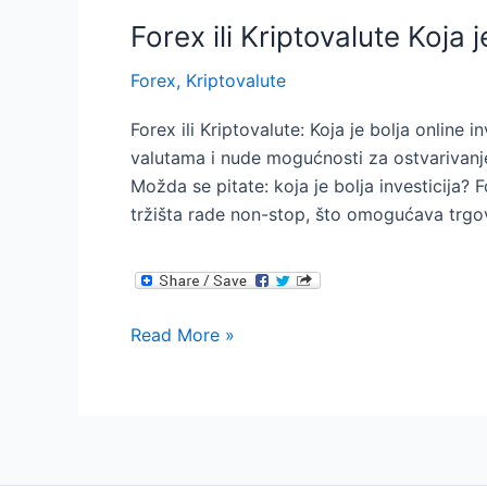
Forex ili Kriptovalute Koja j
Forex
,
Kriptovalute
Forex ili Kriptovalute: Koja je bolja online i
valutama i nude mogućnosti za ostvarivanje
Možda se pitate: koja je bolja investicija? 
tržišta rade non-stop, što omogućava trgov
Forex
Read More »
ili
Kriptovalute
Koja
je
bolja