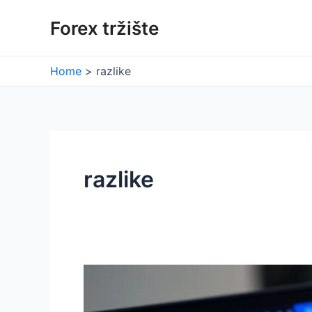
Skip
Forex tržište
to
content
Home
razlike
razlike