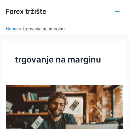
Skip
Forex tržište
to
Main
content
Men
Home
trgovanje na marginu
trgovanje na marginu