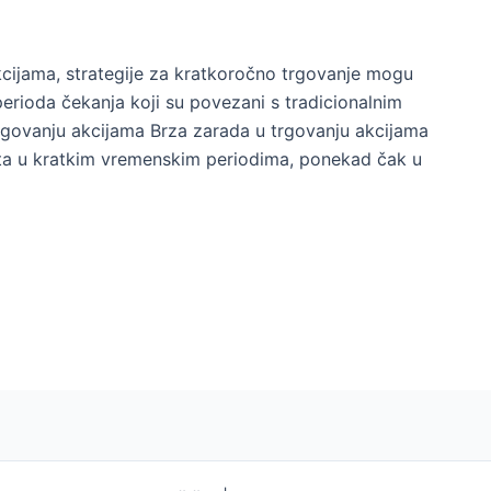
kcijama, strategije za kratkoročno trgovanje mogu
erioda čekanja koji su povezani s tradicionalnim
rgovanju akcijama Brza zarada u trgovanju akcijama
ita u kratkim vremenskim periodima, ponekad čak u