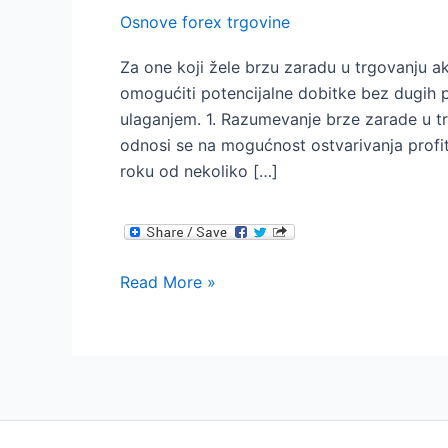
Osnove forex trgovine
Za one koji žele brzu zaradu u trgovanju a
omogućiti potencijalne dobitke bez dugih p
ulaganjem. 1. Razumevanje brze zarade u t
odnosi se na mogućnost ostvarivanja prof
roku od nekoliko […]
Brza
Read More »
zarada
u
trgovanju
akcijama
–
Ključne