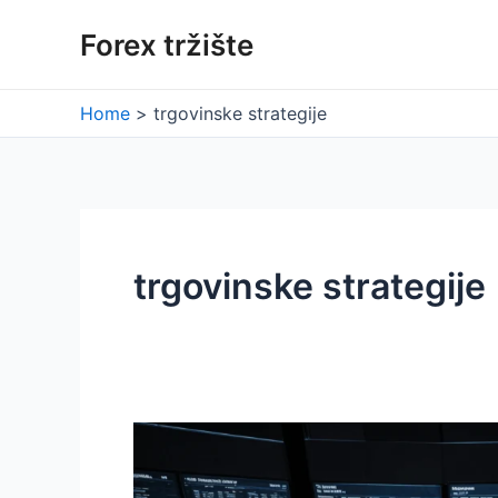
Skip
Forex tržište
to
content
Home
trgovinske strategije
trgovinske strategije