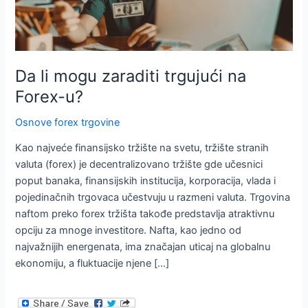
Da li mogu zaraditi trgujući na
Forex-u?
Osnove forex trgovine
Kao najveće finansijsko tržište na svetu, tržište stranih
valuta (forex) je decentralizovano tržište gde učesnici
poput banaka, finansijskih institucija, korporacija, vlada i
pojedinačnih trgovaca učestvuju u razmeni valuta. Trgovina
naftom preko forex tržišta takođe predstavlja atraktivnu
opciju za mnoge investitore. Nafta, kao jedno od
najvažnijih energenata, ima značajan uticaj na globalnu
ekonomiju, a fluktuacije njene […]