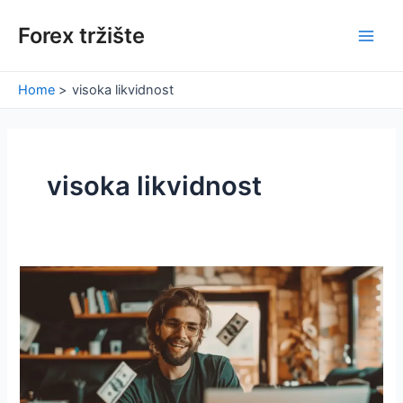
Skip
Forex tržište
to
Main
content
Men
Home
visoka likvidnost
visoka likvidnost