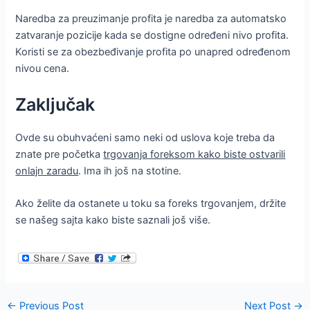
Naredba za preuzimanje profita je naredba za automatsko
zatvaranje pozicije kada se dostigne određeni nivo profita.
Koristi se za obezbeđivanje profita po unapred određenom
nivou cena.
Zaključak
Ovde su obuhvaćeni samo neki od uslova koje treba da
znate pre početka
trgovanja foreksom kako biste ostvarili
onlajn zaradu
. Ima ih još na stotine.
Ako želite da ostanete u toku sa foreks trgovanjem, držite
se našeg sajta kako biste saznali još više.
Post
←
Previous Post
Next Post
→