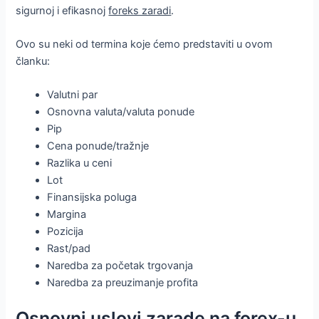
sigurnoj i efikasnoj
foreks zaradi
.
Ovo su neki od termina koje ćemo predstaviti u ovom
članku:
Valutni par
Osnovna valuta/valuta ponude
Pip
Cena ponude/tražnje
Razlika u ceni
Lot
Finansijska poluga
Margina
Pozicija
Rast/pad
Naredba za početak trgovanja
Naredba za preuzimanje profita
Osnovni uslovi
zarade
na forex-u