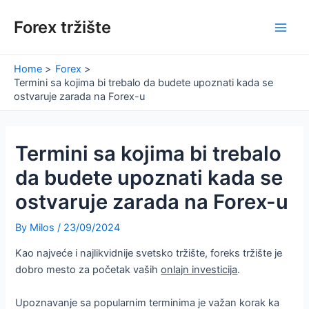
Skip
Forex tržište
to
Main
content
Men
Home
Forex
Termini sa kojima bi trebalo da budete upoznati kada se
ostvaruje zarada na Forex-u
Termini sa kojima bi trebalo
da budete upoznati kada se
ostvaruje zarada na Forex-u
By
Milos
/
23/09/2024
Kao najveće i najlikvidnije svetsko tržište, foreks tržište je
dobro mesto za početak vaših
onlajn investicija
.
Upoznavanje sa popularnim terminima je važan korak ka