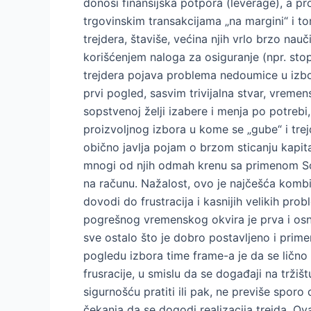
donosi finansijska potpora (leverage), a pr
trgovinskim transakcijama „na margini“ i to
trejdera, štaviše, većina njih vrlo brzo nauč
korišćenjem naloga za osiguranje (npr. stop
trejdera pojava problema nedoumice u izbo
prvi pogled, sasvim trivijalna stvar, vreme
sopstvenoj želji izabere i menja po potrebi, 
proizvoljnog izbora u kome se „gube“ i trejd
obično javlja pojam o brzom sticanju kapital
mnogi od njih odmah krenu sa primenom Sca
na računu. Nažalost, ovo je najčešća kombin
dovodi do frustracija i kasnijih velikih pro
pogrešnog vremenskog okvira je prva i osn
sve ostalo što je dobro postavljeno i prime
pogledu izbora time frame-a je da se lično
frusracije, u smislu da se događaji na tržiš
sigurnošću pratiti ili pak, ne previše spo
čekanja da se dogodi realizacija trejda. Ov