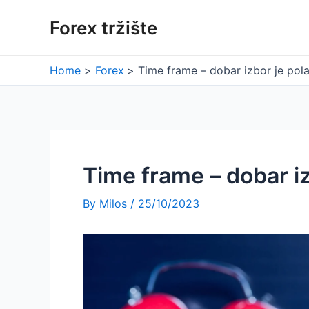
Skip
Forex tržište
to
content
Home
Forex
Time frame – dobar izbor je pol
Time frame – dobar i
By
Milos
/
25/10/2023