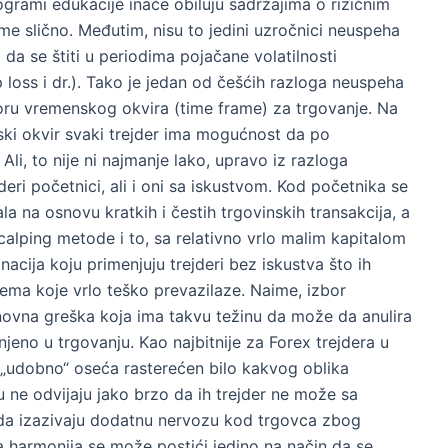
ogrami edukacije inače obiluju sadržajima o rizičnim
me slično. Međutim, nisu to jedini uzročnici neuspeha
i da se štiti u periodima pojačane volatilnosti
 loss i dr.). Tako je jedan od češćih razloga neuspeha
ru vremenskog okvira (time frame) za trgovanje. Na
nski okvir svaki trejder ima mogućnost da po
Ali, to nije ni najmanje lako, upravo iz razloga
eri početnici, ali i oni sa iskustvom. Kod početnika se
a na osnovu kratkih i čestih trgovinskih transakcija, a
lping metode i to, sa relativno vrlo malim kapitalom
acija koju primenjuju trejderi bez iskustva što ih
blema koje vrlo teško prevazilaze. Naime, izbor
ovna greška koja ima takvu težinu da može da anulira
njeno u trgovanju. Kao najbitnije za Forex trejdera u
 „udobno“ oseća rasterećen bilo kakvog oblika
tu ne odvijaju jako brzo da ih trejder ne može sa
ro da izazivaju dodatnu nervozu kod trgovca zbog
a harmonija se može postići jedino na način da se