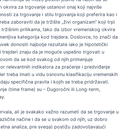
okvira za trgovanje ustanovi onaj koji najviše
sti za trgovanje i stilu trgovanja koji preferira kao i
ba zaboraviti da je tržište „živi organizam“ koji trpi
 tržišnim prilikama, tako da izbor vremenskog okvira
menljiva kategorija kod trejdera. Doslovce, to znači da
ek donositi najbolje rezultate iako je hipotetički
usni trejderi znaju da je moguće uspešno trgovati u
slovom da se kod svakog od njih primenjuje
or relevantnih indikatora za praćenje i predviđanje
er treba imati u vidu osnovnu klasifikaciju vremenskih
aju specifična pravila i kojih se treba pridržavati.
je (time frame) su – Dugoročni ili Long-term,
ay.
tervala, ali je svakako važno razumeti da se trgovanje u
zličite načine i da se u svakom od njih, uz dobro
tetna analiza, pre svega) postižu zadovoljavajući