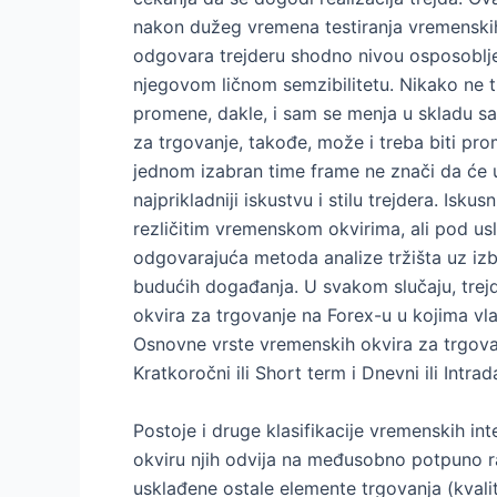
nakon dužeg vremena testiranja vremenskih 
odgovara trejderu shodno nivou osposobljeno
njegovom ličnom semzibilitetu. Nikako ne tre
promene, dakle, i sam se menja u skladu sa
za trgovanje, takođe, može i treba biti pro
jednom izabran time frame ne znači da će uv
najprikladniji iskustvu i stilu trejdera. Isk
rezličitim vremenskom okvirima, ali pod u
odgovarajuća metoda analize tržišta uz izb
budućih događanja. U svakom slučaju, trejd
okvira za trgovanje na Forex-u u kojima vlad
Osnovne vrste vremenskih okvira za trgovan
Kratkoročni ili Short term i Dnevni ili Intrad
Postoje i druge klasifikacije vremenskih in
okviru njih odvija na međusobno potpuno ra
usklađene ostale elemente trgovanja (kvali