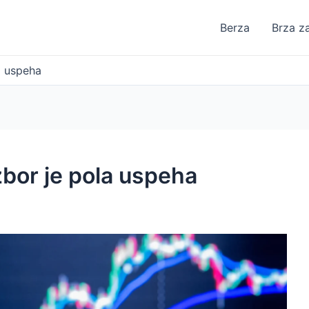
Berza
Brza z
a uspeha
zbor je pola uspeha