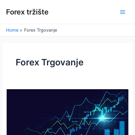
Skip
Forex tržište
to
Main
content
Men
Home
Forex Trgovanje
Forex Trgovanje