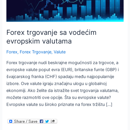
Forex trgovanje sa vodećim
evropskim valutama
Forex
,
Forex Trgovanje
,
Valute
Forex trgovanje nudi beskrajne mogućnosti za trgovce, a
evropske valute poput evra (EUR), britanske funte (GBP) i
švajcarskog franka (CHF) spadaju među najpopularnije
izbore. Ove valute igraju značajnu ulogu u globalnoj
ekonomiji. Ako želite da istražite svet trgovanja valutama,
možete razmotriti ove opcije. Šta su evropske valute?
Evropske valute su široko priznate na forex tržištu […]