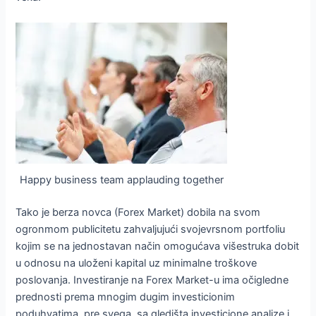
Happy business team applauding together
Tako je berza novca (Forex Market) dobila na svom
ogronmom publicitetu zahvaljujući svojevrsnom portfoliu
kojim se na jednostavan način omogućava višestruka dobit
u odnosu na uloženi kapital uz minimalne troškove
poslovanja. Investiranje na Forex Market-u ima očigledne
prednosti prema mnogim dugim investicionim
poduhvatima, pre svega, sa gledišta investicione analize i