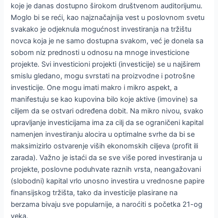
koje je danas dostupno širokom društvenom auditorijumu.
Moglo bi se reći, kao najznačajnija vest u poslovnom svetu
svakako je odjeknula mogućnost investiranja na tržištu
novca koja je ne samo dostupna svakom, već je donela sa
sobom niz prednosti u odnosu na mnoge investicione
projekte. Svi investicioni projekti (investicije) se u najširem
smislu gledano, mogu svrstati na proizvodne i potrošne
investicije. One mogu imati makro i mikro aspekt, a
manifestuju se kao kupovina bilo koje aktive (imovine) sa
ciljem da se ostvari određena dobit. Na mikro nivou, svako
upravljanje investicijama ima za cilj da se ograničeni kapital
namenjen investiranju alocira u optimalne svrhe da bi se
maksimizirlo ostvarenje viših ekonomskih ciljeva (profit ili
zarada). Važno je istaći da se sve više pored investiranja u
projekte, poslovne poduhvate raznih vrsta, neangažovani
(slobodni) kapital vrlo unosno investira u vrednosne papire
finansijskog tržišta, tako da investicije plasirane na
berzama bivaju sve popularnije, a naroćiti s početka 21-og
veka.