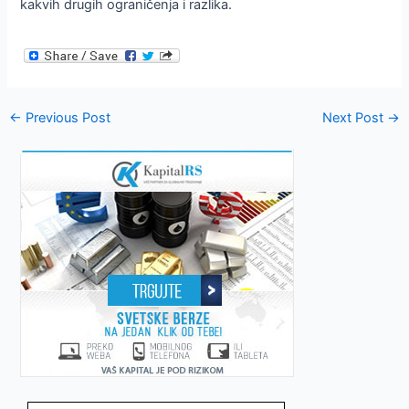
kakvih drugih ograničenja i razlika.
Post
←
Previous Post
Next Post
→
navigation