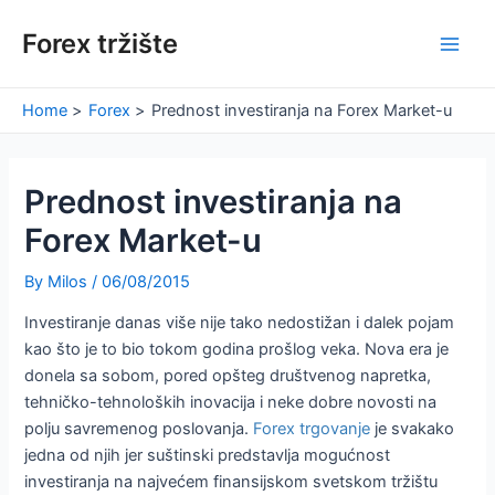
Skip
Forex tržište
to
Main
content
Men
Home
Forex
Prednost investiranja na Forex Market-u
Prednost investiranja na
Forex Market-u
By
Milos
/
06/08/2015
Investiranje danas više nije tako nedostižan i dalek pojam
kao što je to bio tokom godina prošlog veka. Nova era je
donela sa sobom, pored opšteg društvenog napretka,
tehničko-tehnoloških inovacija i neke dobre novosti na
polju savremenog poslovanja.
Forex trgovanje
je svakako
jedna od njih jer suštinski predstavlja mogućnost
investiranja na najvećem finansijskom svetskom tržištu