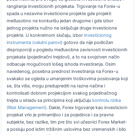
rangiranja investicionih projekata. Trgovanje na Forex-u
spada u nezavine investicione projekte gde projekti
međusobno ne konkurišu jedan drugome i gde izbor
jednog projekta nužno ne isključuje druge investicione
projekte. U konkretnom slučaju, izbor
investicionog
instrumenta (valutni parovi)
gotovo da nije podložan
disproporciji u pogledu međusobne zavisnosti investicionih
projekata (pojedinačni trejdovi), a to na svojstven način
odbacuje mogućnosti lošeg ishoda investiranja. Osim
navedenog, posebna prednost investiranja na Forex-u
svakako se ogleda u umanjenim troškovima poslovanja koji
se, šta više, mogu preduprediti na razne načine i
kontrolisati dobrom projekcijom svakog pojedinačnog
trejda u skladu sa principima koji uključuju
kontrolu rizika
(Risk Management)
. Dakle, Forex trgovanje kao investicioni
projekat vrlo je primamljivo i za pojedince i za pravne
subjekte, bez razlike, tim pre što svi učesnici Forex Market-
a posluju pod istim tržišnim uslovima bez vremenskih i bilo