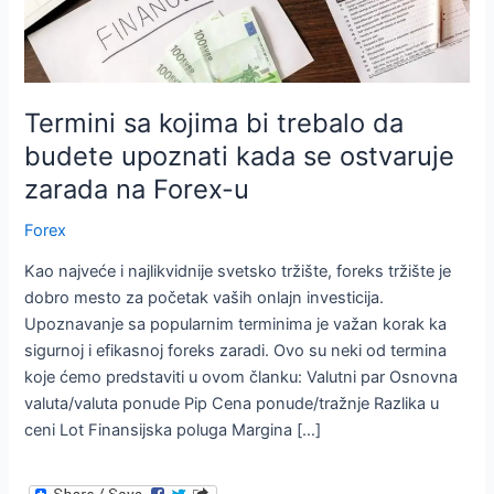
Termini sa kojima bi trebalo da
budete upoznati kada se ostvaruje
zarada na Forex-u
Forex
Kao najveće i najlikvidnije svetsko tržište, foreks tržište je
dobro mesto za početak vaših onlajn investicija.
Upoznavanje sa popularnim terminima je važan korak ka
sigurnoj i efikasnoj foreks zaradi. Ovo su neki od termina
koje ćemo predstaviti u ovom članku: Valutni par Osnovna
valuta/valuta ponude Pip Cena ponude/tražnje Razlika u
ceni Lot Finansijska poluga Margina […]