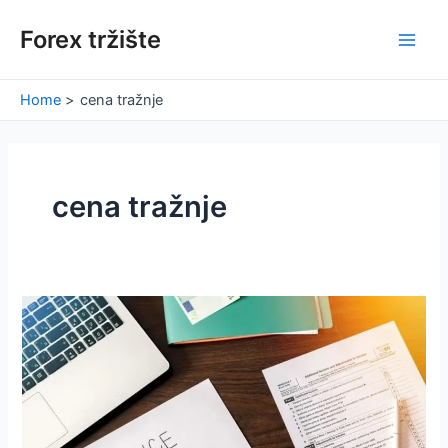
Skip
Forex tržište
to
Main
content
Men
Home
cena tražnje
cena tražnje