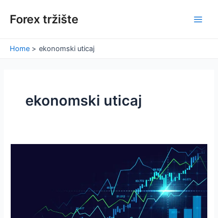
Skip
Forex tržište
to
Main
content
Men
Home
ekonomski uticaj
ekonomski uticaj