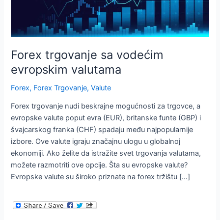
Forex trgovanje sa vodećim
evropskim valutama
Forex
,
Forex Trgovanje
,
Valute
Forex trgovanje nudi beskrajne mogućnosti za trgovce, a
evropske valute poput evra (EUR), britanske funte (GBP) i
švajcarskog franka (CHF) spadaju među najpopularnije
izbore. Ove valute igraju značajnu ulogu u globalnoj
ekonomiji. Ako želite da istražite svet trgovanja valutama,
možete razmotriti ove opcije. Šta su evropske valute?
Evropske valute su široko priznate na forex tržištu […]