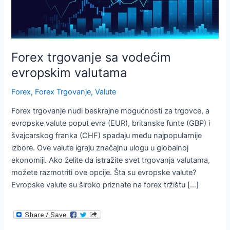
Forex trgovanje sa vodećim
evropskim valutama
Forex
,
Forex Trgovanje
,
Valute
Forex trgovanje nudi beskrajne mogućnosti za trgovce, a
evropske valute poput evra (EUR), britanske funte (GBP) i
švajcarskog franka (CHF) spadaju među najpopularnije
izbore. Ove valute igraju značajnu ulogu u globalnoj
ekonomiji. Ako želite da istražite svet trgovanja valutama,
možete razmotriti ove opcije. Šta su evropske valute?
Evropske valute su široko priznate na forex tržištu […]