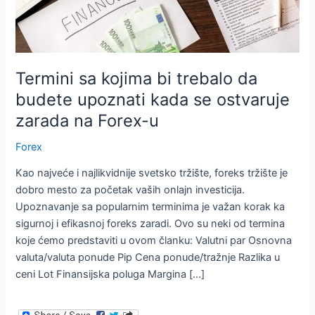
Termini sa kojima bi trebalo da
budete upoznati kada se ostvaruje
zarada na Forex-u
Forex
Kao najveće i najlikvidnije svetsko tržište, foreks tržište je
dobro mesto za početak vaših onlajn investicija.
Upoznavanje sa popularnim terminima je važan korak ka
sigurnoj i efikasnoj foreks zaradi. Ovo su neki od termina
koje ćemo predstaviti u ovom članku: Valutni par Osnovna
valuta/valuta ponude Pip Cena ponude/tražnje Razlika u
ceni Lot Finansijska poluga Margina […]