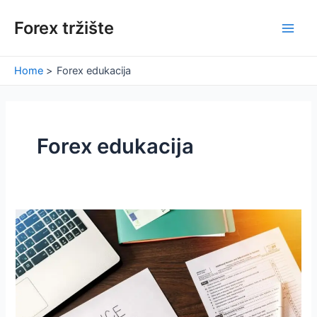
Skip
Forex tržište
to
Main
content
Men
Home
Forex edukacija
Forex edukacija