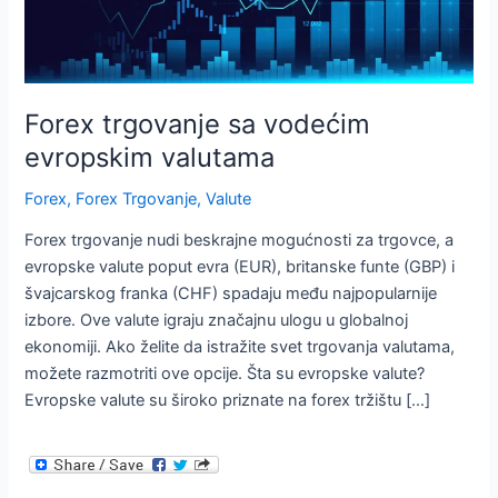
Forex trgovanje sa vodećim
evropskim valutama
Forex
,
Forex Trgovanje
,
Valute
Forex trgovanje nudi beskrajne mogućnosti za trgovce, a
evropske valute poput evra (EUR), britanske funte (GBP) i
švajcarskog franka (CHF) spadaju među najpopularnije
izbore. Ove valute igraju značajnu ulogu u globalnoj
ekonomiji. Ako želite da istražite svet trgovanja valutama,
možete razmotriti ove opcije. Šta su evropske valute?
Evropske valute su široko priznate na forex tržištu […]