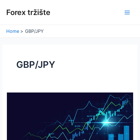
Skip
Forex tržište
to
Main
content
Men
Home
GBP/JPY
GBP/JPY