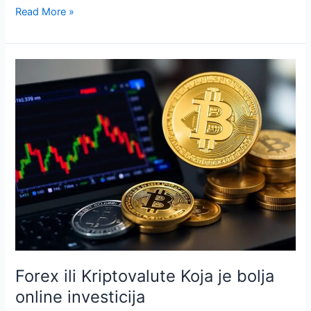
Forex
Read More »
trgovanje
sa
vodećim
evropskim
valutama
Forex ili Kriptovalute Koja je bolja
online investicija