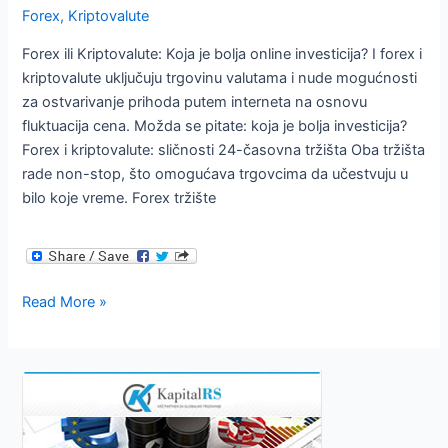
Forex
,
Kriptovalute
Forex ili Kriptovalute: Koja je bolja online investicija? I forex i
kriptovalute uključuju trgovinu valutama i nude mogućnosti
za ostvarivanje prihoda putem interneta na osnovu
fluktuacija cena. Možda se pitate: koja je bolja investicija?
Forex i kriptovalute: sličnosti 24-časovna tržišta Oba tržišta
rade non-stop, što omogućava trgovcima da učestvuju u
bilo koje vreme. Forex tržište
Forex
Read More »
ili
Kriptovalute
Koja
je
bolja
online