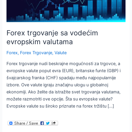
Forex trgovanje sa vodećim
evropskim valutama
Forex
,
Forex Trgovanje
,
Valute
Forex trgovanje nudi beskrajne mogućnosti za trgovce, a
evropske valute poput evra (EUR), britanske funte (GBP) i
švajcarskog franka (CHF) spadaju među najpopularnije
izbore. Ove valute igraju značajnu ulogu u globalnoj
ekonomiji. Ako želite da istražite svet trgovanja valutama,
možete razmotriti ove opcije. Šta su evropske valute?
Evropske valute su široko priznate na forex tržištu […]