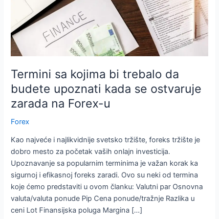
Termini sa kojima bi trebalo da
budete upoznati kada se ostvaruje
zarada na Forex-u
Forex
Kao najveće i najlikvidnije svetsko tržište, foreks tržište je
dobro mesto za početak vaših onlajn investicija.
Upoznavanje sa popularnim terminima je važan korak ka
sigurnoj i efikasnoj foreks zaradi. Ovo su neki od termina
koje ćemo predstaviti u ovom članku: Valutni par Osnovna
valuta/valuta ponude Pip Cena ponude/tražnje Razlika u
ceni Lot Finansijska poluga Margina […]