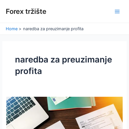
Skip
Forex tržište
to
Main
content
Men
Home
naredba za preuzimanje profita
naredba za preuzimanje
profita