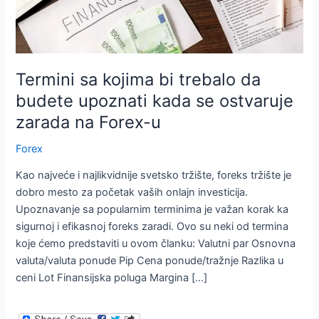
Termini sa kojima bi trebalo da
budete upoznati kada se ostvaruje
zarada na Forex-u
Forex
Kao najveće i najlikvidnije svetsko tržište, foreks tržište je
dobro mesto za početak vaših onlajn investicija.
Upoznavanje sa popularnim terminima je važan korak ka
sigurnoj i efikasnoj foreks zaradi. Ovo su neki od termina
koje ćemo predstaviti u ovom članku: Valutni par Osnovna
valuta/valuta ponude Pip Cena ponude/tražnje Razlika u
ceni Lot Finansijska poluga Margina […]