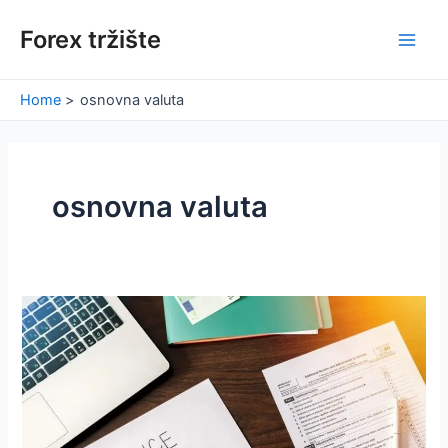
Skip
Forex tržište
to
Main
content
Men
Home
osnovna valuta
osnovna valuta