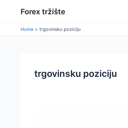
Skip
Forex tržište
to
content
Home
trgovinsku poziciju
trgovinsku poziciju