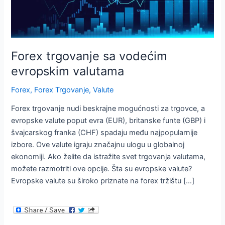
Forex trgovanje sa vodećim
evropskim valutama
Forex
,
Forex Trgovanje
,
Valute
Forex trgovanje nudi beskrajne mogućnosti za trgovce, a
evropske valute poput evra (EUR), britanske funte (GBP) i
švajcarskog franka (CHF) spadaju među najpopularnije
izbore. Ove valute igraju značajnu ulogu u globalnoj
ekonomiji. Ako želite da istražite svet trgovanja valutama,
možete razmotriti ove opcije. Šta su evropske valute?
Evropske valute su široko priznate na forex tržištu […]