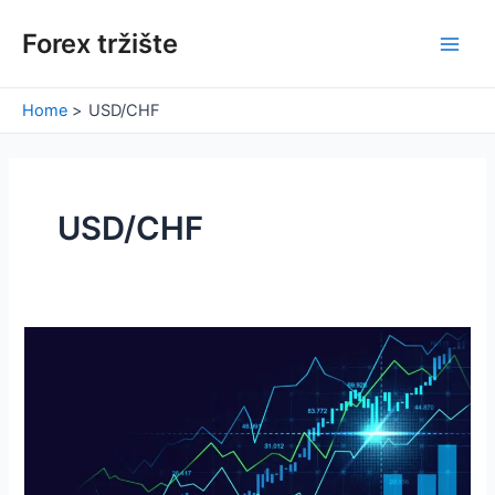
Skip
Forex tržište
to
Main
content
Men
Home
USD/CHF
USD/CHF